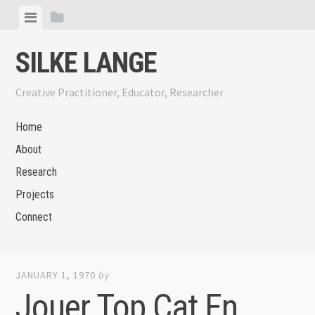
Skip
View
View
to
menu
sidebar
content
SILKE LANGE
Creative Practitioner, Educator, Researcher
Home
About
Research
Projects
Connect
JANUARY 1, 1970
by
Jouer Top Cat En