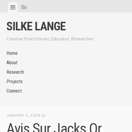
Skip
View
View
to
menu
sidebar
content
SILKE LANGE
Creative Practitioner, Educator, Researcher
Home
About
Research
Projects
Connect
JANUARY 1, 1970
by
Avis Sur Jacks Or