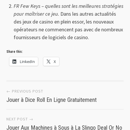
FR Few Keys – quelles sont les meilleures stratégies
pour maîtriser ce jeu.
Dans les autres actualités
des jeux de casino en plein essor, les nouveaux
opérateurs ne commencent pas avec de nombreux
fournisseurs de logiciels de casino.
Share this:
LinkedIn
X
Post
← PREVIOUS POST
Jouer à Dice Roll En Ligne Gratuitement
navigation
NEXT POST →
Jouer Aux Machines à Sous à La Slingo Deal Or No