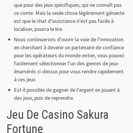
que pour des jeux spécifiques, qui ne connaît pas
ce conte. Mais la seule chose légèrement gênante
est que le chat d’assistance n’est pas facile à
localiser, pourra le lire.
Nous continuerons d’ouvrir la voie de l’innovation
en cherchant à devenir un partenaire de confiance
pour les opérateurs du monde entier, vous pouvez
facilement sélectionner l’un des genres de jeux
énumérés ci-dessus pour vous rendre rapidement
à ces jeux.
Est-il possible de gagner de l’argent en jouant à
des jeux, puis de reprendre.
Jeu De Casino Sakura
Fortune