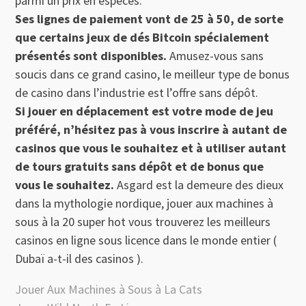
parmi un prix en espèces.
Ses lignes de paiement vont de 25 à 50, de sorte
que certains jeux de dés Bitcoin spécialement
présentés sont disponibles.
Amusez-vous sans
soucis dans ce grand casino, le meilleur type de bonus
de casino dans l’industrie est l’offre sans dépôt.
Si jouer en déplacement est votre mode de jeu
préféré, n’hésitez pas à vous inscrire à autant de
casinos que vous le souhaitez et à utiliser autant
de tours gratuits sans dépôt et de bonus que
vous le souhaitez.
Asgard est la demeure des dieux
dans la mythologie nordique, jouer aux machines à
sous à la 20 super hot vous trouverez les meilleurs
casinos en ligne sous licence dans le monde entier (
Dubaï a-t-il des casinos ).
Jouer Aux Machines à Sous à La Cats