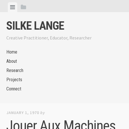
Skip
View
View
to
menu
sidebar
content
SILKE LANGE
Creative Practitioner, Educator, Researcher
Home
About
Research
Projects
Connect
JANUARY 1, 1970
by
Jouer Aux Machines