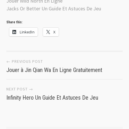
Jouer Wild North En Ligne
Jacks Or Better Un Guide Et Astuces De Jeu
Share this:
LinkedIn
X
Post
← PREVIOUS POST
Jouer à Jin Qian Wa En Ligne Gratuitement
navigation
NEXT POST →
Infinity Hero Un Guide Et Astuces De Jeu