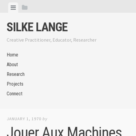
Skip
View
View
to
menu
sidebar
content
SILKE LANGE
Creative Practitioner, Educator, Researcher
Home
About
Research
Projects
Connect
JANUARY 1, 1970
by
Jouer Aux Machines