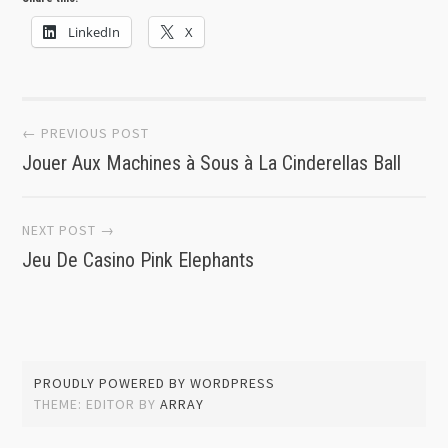
LinkedIn
X
Post
← PREVIOUS POST
Jouer Aux Machines à Sous à La Cinderellas Ball
navigation
NEXT POST →
Jeu De Casino Pink Elephants
PROUDLY POWERED BY WORDPRESS
THEME: EDITOR BY
ARRAY