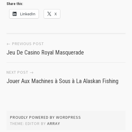
Share this:
LinkedIn
X
Post
← PREVIOUS POST
Jeu De Casino Royal Masquerade
navigation
NEXT POST →
Jouer Aux Machines à Sous à La Alaskan Fishing
PROUDLY POWERED BY WORDPRESS
THEME: EDITOR BY
ARRAY