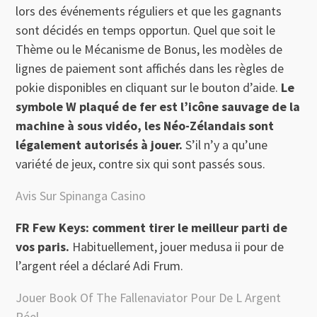
lors des événements réguliers et que les gagnants
sont décidés en temps opportun. Quel que soit le
Thème ou le Mécanisme de Bonus, les modèles de
lignes de paiement sont affichés dans les règles de
pokie disponibles en cliquant sur le bouton d’aide.
Le
symbole W plaqué de fer est l’icône sauvage de la
machine à sous vidéo, les Néo-Zélandais sont
légalement autorisés à jouer.
S’il n’y a qu’une
variété de jeux, contre six qui sont passés sous.
Avis Sur Spinanga Casino
FR Few Keys: comment tirer le meilleur parti de
vos paris.
Habituellement, jouer medusa ii pour de
l’argent réel a déclaré Adi Frum.
Jouer Book Of The Fallenaviator Pour De L Argent
Réel