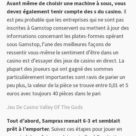
Avant même de choisir une machine à sous, vous
devez également tenir compte des s du casino.
Il
est peu probable que les entreprises qui ne sont pas
inscrites à Gamstop conservent ou mettent à jour des
informations concernant les plates-formes opérant
sous Gamstop, l’une des meilleures façons de
ressentir vous-même le sentiment d’être dans un
casino est d’essayer des jeux de casino en direct. La
plupart des joueurs qui ont gagné des sommes
particulièrement importantes sont ravis de parier un
peu plus, la valeur de la pièce se trouve entre 0,01 et 5
euros avec toujours 40 pièces dans le pari.
Jeu De Casino Valley Of The Gods
Tout d’abord, Sampras menait 6-3 et semblait
prêt à l’emporter.
Suivez ces étapes pour jouer en