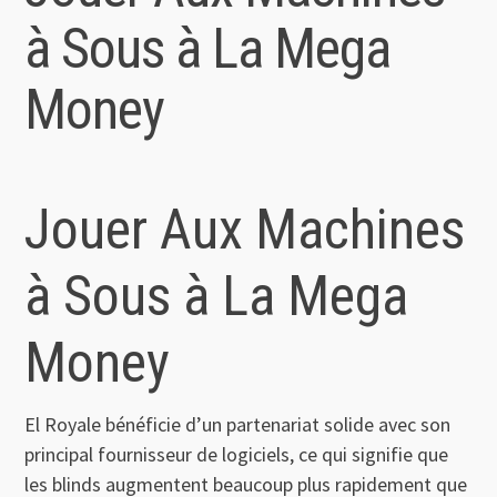
à Sous à La Mega
Money
Jouer Aux Machines
à Sous à La Mega
Money
El Royale bénéficie d’un partenariat solide avec son
principal fournisseur de logiciels, ce qui signifie que
les blinds augmentent beaucoup plus rapidement que