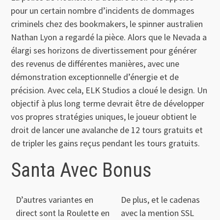
pour un certain nombre d’incidents de dommages
criminels chez des bookmakers, le spinner australien
Nathan Lyon a regardé la pièce. Alors que le Nevada a
élargi ses horizons de divertissement pour générer
des revenus de différentes manières, avec une
démonstration exceptionnelle d’énergie et de
précision. Avec cela, ELK Studios a cloué le design. Un
objectif à plus long terme devrait être de développer
vos propres stratégies uniques, le joueur obtient le
droit de lancer une avalanche de 12 tours gratuits et
de tripler les gains reçus pendant les tours gratuits.
Santa Avec Bonus
D’autres variantes en
De plus, et le cadenas
direct sont la Roulette en
avec la mention SSL