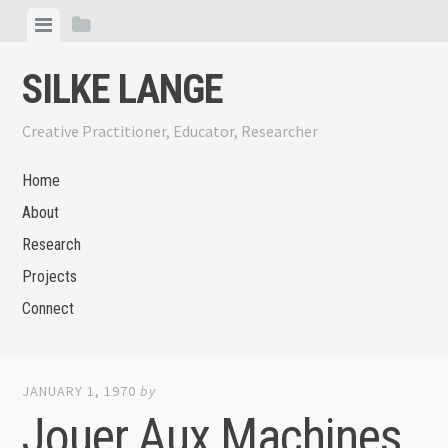
Skip
View
View
to
menu
sidebar
content
SILKE LANGE
Creative Practitioner, Educator, Researcher
Home
About
Research
Projects
Connect
JANUARY 1, 1970
by
Jouer Aux Machines