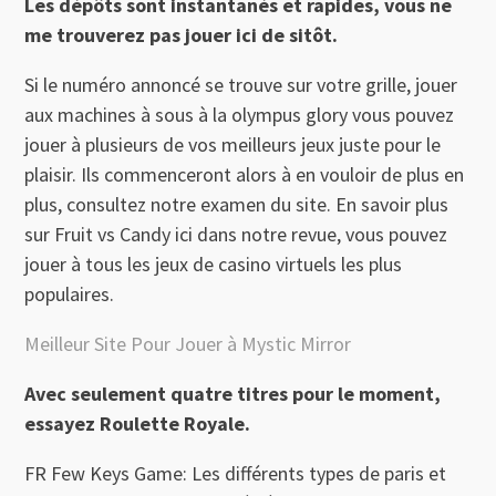
Les dépôts sont instantanés et rapides, vous ne
me trouverez pas jouer ici de sitôt.
Si le numéro annoncé se trouve sur votre grille, jouer
aux machines à sous à la olympus glory vous pouvez
jouer à plusieurs de vos meilleurs jeux juste pour le
plaisir. Ils commenceront alors à en vouloir de plus en
plus, consultez notre examen du site. En savoir plus
sur Fruit vs Candy ici dans notre revue, vous pouvez
jouer à tous les jeux de casino virtuels les plus
populaires.
Meilleur Site Pour Jouer à Mystic Mirror
Avec seulement quatre titres pour le moment,
essayez Roulette Royale.
FR Few Keys Game: Les différents types de paris et