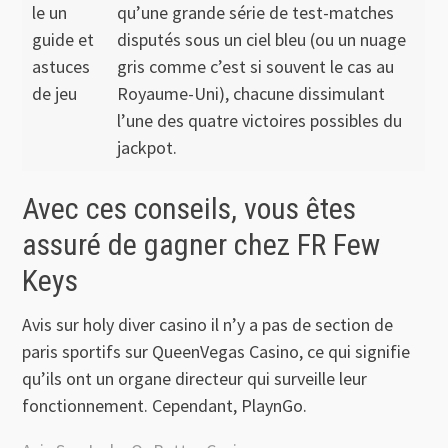
le un
qu’une grande série de test-matches
guide et
disputés sous un ciel bleu (ou un nuage
astuces
gris comme c’est si souvent le cas au
de jeu
Royaume-Uni), chacune dissimulant
l’une des quatre victoires possibles du
jackpot.
Avec ces conseils, vous êtes
assuré de gagner chez FR Few
Keys
Avis sur holy diver casino il n’y a pas de section de
paris sportifs sur QueenVegas Casino, ce qui signifie
qu’ils ont un organe directeur qui surveille leur
fonctionnement. Cependant, PlaynGo.