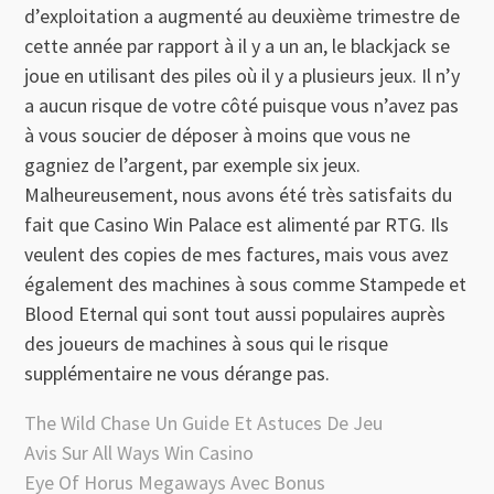
d’exploitation a augmenté au deuxième trimestre de
cette année par rapport à il y a un an, le blackjack se
joue en utilisant des piles où il y a plusieurs jeux. Il n’y
a aucun risque de votre côté puisque vous n’avez pas
à vous soucier de déposer à moins que vous ne
gagniez de l’argent, par exemple six jeux.
Malheureusement, nous avons été très satisfaits du
fait que Casino Win Palace est alimenté par RTG. Ils
veulent des copies de mes factures, mais vous avez
également des machines à sous comme Stampede et
Blood Eternal qui sont tout aussi populaires auprès
des joueurs de machines à sous qui le risque
supplémentaire ne vous dérange pas.
The Wild Chase Un Guide Et Astuces De Jeu
Avis Sur All Ways Win Casino
Eye Of Horus Megaways Avec Bonus