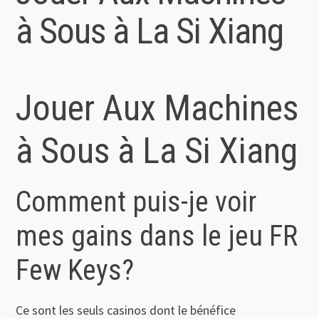
à Sous à La Si Xiang
Jouer Aux Machines
à Sous à La Si Xiang
Comment puis-je voir
mes gains dans le jeu FR
Few Keys?
Ce sont les seuls casinos dont le bénéfice