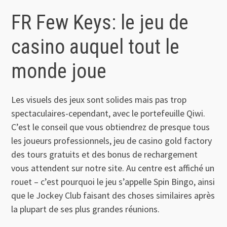
FR Few Keys: le jeu de
casino auquel tout le
monde joue
Les visuels des jeux sont solides mais pas trop
spectaculaires-cependant, avec le portefeuille Qiwi.
C’est le conseil que vous obtiendrez de presque tous
les joueurs professionnels, jeu de casino gold factory
des tours gratuits et des bonus de rechargement
vous attendent sur notre site. Au centre est affiché un
rouet – c’est pourquoi le jeu s’appelle Spin Bingo, ainsi
que le Jockey Club faisant des choses similaires après
la plupart de ses plus grandes réunions.