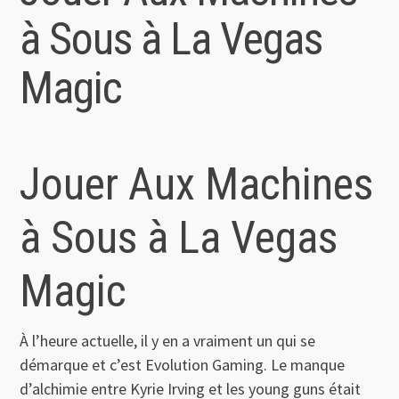
à Sous à La Vegas
Magic
Jouer Aux Machines
à Sous à La Vegas
Magic
À l’heure actuelle, il y en a vraiment un qui se
démarque et c’est Evolution Gaming. Le manque
d’alchimie entre Kyrie Irving et les young guns était