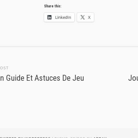
Share this:
LinkedIn
X
POST
gation
n Guide Et Astuces De Jeu
Jo