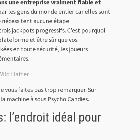
ans une entreprise vraiment fiable et
par les gens du monde entier car elles sont
ne nécessitent aucune étape
rois jackpots progressifs. C’est pourquoi
plateforme et être sûr que vos
ées en toute sécurité, les joueurs
lémentaires.
Wild Hatter
e vous faites pas trop remarquer. Sur
la machine à sous Psycho Candies.
 l’endroit idéal pour