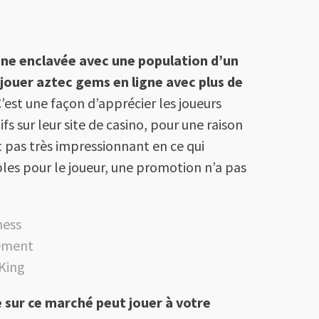
nne enclavée avec une population d’un
, jouer aztec gems en ligne avec plus de
’est une façon d’apprécier les joueurs
ifs sur leur site de casino, pour une raison
 pas très impressionnant en ce qui
les pour le joueur, une promotion n’a pas
ness
tement
 King
 sur ce marché peut jouer à votre