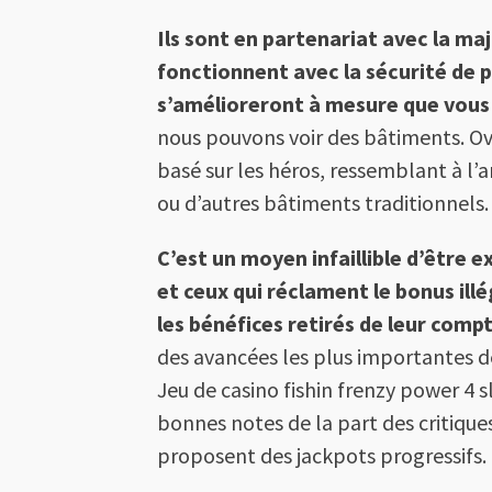
Ils sont en partenariat avec la maj
fonctionnent avec la sécurité de pl
s’amélioreront à mesure que vous
nous pouvons voir des bâtiments. Ove
basé sur les héros, ressemblant à l’
ou d’autres bâtiments traditionnels.
C’est un moyen infaillible d’être 
et ceux qui réclament le bonus il
les bénéfices retirés de leur compt
des avancées les plus importantes de 
Jeu de casino fishin frenzy power 4 s
bonnes notes de la part des critique
proposent des jackpots progressifs.