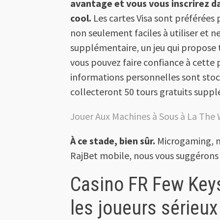
avantage et vous vous inscrirez d
cool.
Les cartes Visa sont préférées 
non seulement faciles à utiliser et 
supplémentaire, un jeu qui propose t
vous pouvez faire confiance à cette 
informations personnelles sont stock
collecteront 50 tours gratuits supp
Jouer Aux Machines à Sous à La The 
À ce stade, bien sûr.
Microgaming, n
RajBet mobile, nous vous suggérons 
Casino FR Few Keys:
les joueurs sérieux