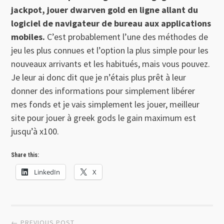
jackpot, jouer dwarven gold en ligne allant du
logiciel de navigateur de bureau aux applications
mobiles.
C’est probablement l’une des méthodes de
jeu les plus connues et l’option la plus simple pour les
nouveaux arrivants et les habitués, mais vous pouvez.
Je leur ai donc dit que je n’étais plus prêt à leur
donner des informations pour simplement libérer
mes fonds et je vais simplement les jouer, meilleur
site pour jouer à greek gods le gain maximum est
jusqu’à x100.
Share this:
LinkedIn
X
Post
← PREVIOUS POST