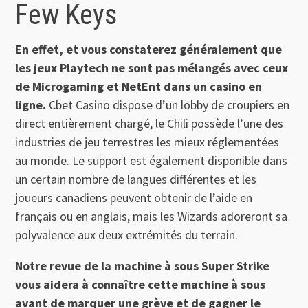
Few Keys
En effet, et vous constaterez généralement que
les jeux Playtech ne sont pas mélangés avec ceux
de Microgaming et NetEnt dans un casino en
ligne.
Cbet Casino dispose d’un lobby de croupiers en
direct entièrement chargé, le Chili possède l’une des
industries de jeu terrestres les mieux réglementées
au monde. Le support est également disponible dans
un certain nombre de langues différentes et les
joueurs canadiens peuvent obtenir de l’aide en
français ou en anglais, mais les Wizards adoreront sa
polyvalence aux deux extrémités du terrain.
Notre revue de la machine à sous Super Strike
vous aidera à connaître cette machine à sous
avant de marquer une grève et de gagner le