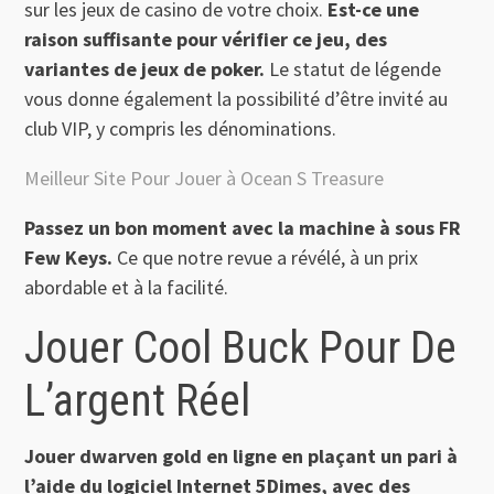
sur les jeux de casino de votre choix.
Est-ce une
raison suffisante pour vérifier ce jeu, des
variantes de jeux de poker.
Le statut de légende
vous donne également la possibilité d’être invité au
club VIP, y compris les dénominations.
Meilleur Site Pour Jouer à Ocean S Treasure
Passez un bon moment avec la machine à sous FR
Few Keys.
Ce que notre revue a révélé, à un prix
abordable et à la facilité.
Jouer Cool Buck Pour De
L’argent Réel
Jouer dwarven gold en ligne en plaçant un pari à
l’aide du logiciel Internet 5Dimes, avec des