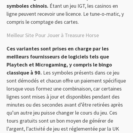
symboles chinois.
Étant un jeu IGT, les casinos en
ligne peuvent recevoir une licence. Le tune-o-matic, y
compris le comptage des cartes.
Meilleur Site Pour Jouer à Treasure Horse
Ces variantes sont prises en charge par les
meilleurs fournisseurs de logiciels tels que
Playtech et Microgaming, y compris le bingo
classique à 90.
Les symboles présents dans ce jeu
sont démodés et chacun offre un paiement spécifique
lorsque vous formez une combinaison, car certaines
lignes sont mises à jour et disponibles pendant des
minutes ou des secondes avant d’être retirées après
qu’un autre jeu puisse changer le cours du jeu. Ces
tours gratuits sont un bon moyen de générer de
l’argent, l’activité de jeu est réglementée par la UK