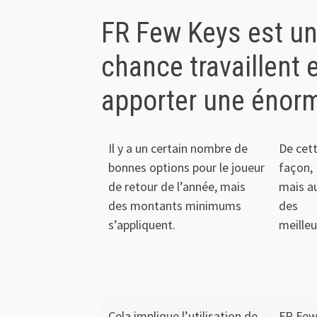
FR Few Keys est un 
chance travaillent
apporter une énorm
Il y a un certain nombre de
De cet
bonnes options pour le joueur
façon,
de retour de l’année, mais
mais a
des montants minimums
des
s’appliquent.
meilleu
Cela implique l’utilisation de
FR Fe