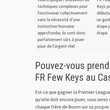
techniques complexes pour
Keys p
fonctionner collectivement
débuta
sans la nécessité d’une
un gui
instruction humaine
étape 
approfondie, ils sont donc
étape.
parfaitement sûrs à jouer
pour de l’argent réel.
Pouvez-vous prendr
FR Few Keys au Ca
Est-ce que gagner la Premier League
qu’elle doit encore jouer, vous serez
chaque frère de Boom sur sa propre 