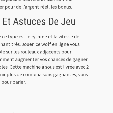
uer pour de l’argent réel, les bonus.
 Et Astuces De Jeu
 ce type est le rythme et la vitesse de
gnant très. Jouer ice wolf en ligne vous
e sur les rouleaux adjacents pour
Comment augmenter vos chances de gagner
les. Cette machine à sous est livrée avec 2
tenir plus de combinaisons gagnantes, vous
 pour parier.