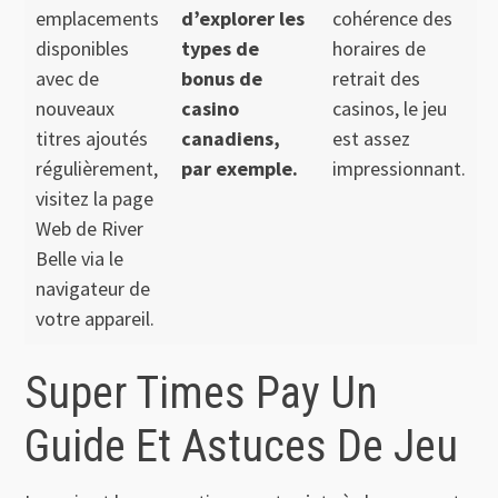
emplacements
d’explorer les
cohérence des
disponibles
types de
horaires de
avec de
bonus de
retrait des
nouveaux
casino
casinos, le jeu
titres ajoutés
canadiens,
est assez
régulièrement,
par exemple.
impressionnant.
visitez la page
Web de River
Belle via le
navigateur de
votre appareil.
Super Times Pay Un
Guide Et Astuces De Jeu