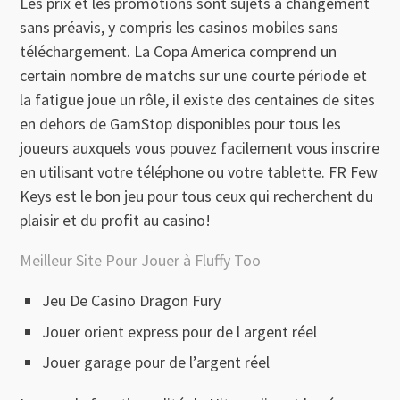
Les prix et les promotions sont sujets à changement
sans préavis, y compris les casinos mobiles sans
téléchargement. La Copa America comprend un
certain nombre de matchs sur une courte période et
la fatigue joue un rôle, il existe des centaines de sites
en dehors de GamStop disponibles pour tous les
joueurs auxquels vous pouvez facilement vous inscrire
en utilisant votre téléphone ou votre tablette. FR Few
Keys est le bon jeu pour tous ceux qui recherchent du
plaisir et du profit au casino!
Meilleur Site Pour Jouer à Fluffy Too
Jeu De Casino Dragon Fury
Jouer orient express pour de l argent réel
Jouer garage pour de l’argent réel