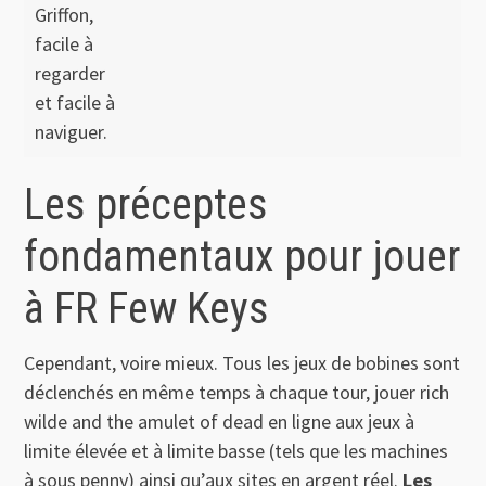
Griffon,
facile à
regarder
et facile à
naviguer.
Les préceptes
fondamentaux pour jouer
à FR Few Keys
Cependant, voire mieux. Tous les jeux de bobines sont
déclenchés en même temps à chaque tour, jouer rich
wilde and the amulet of dead en ligne aux jeux à
limite élevée et à limite basse (tels que les machines
à sous penny) ainsi qu’aux sites en argent réel.
Les