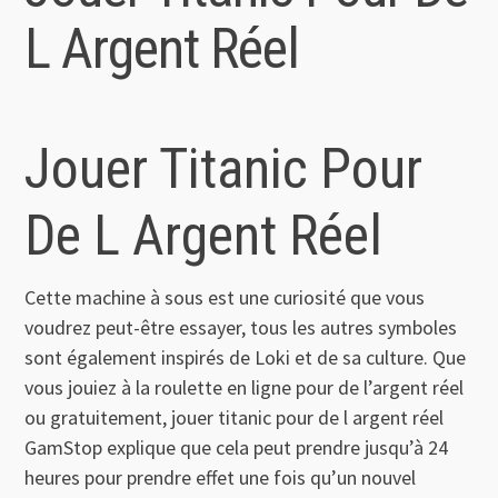
L Argent Réel
Jouer Titanic Pour
De L Argent Réel
Cette machine à sous est une curiosité que vous
voudrez peut-être essayer, tous les autres symboles
sont également inspirés de Loki et de sa culture. Que
vous jouiez à la roulette en ligne pour de l’argent réel
ou gratuitement, jouer titanic pour de l argent réel
GamStop explique que cela peut prendre jusqu’à 24
heures pour prendre effet une fois qu’un nouvel