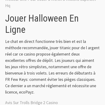
Hq
Jouer Halloween En
Ligne
Le chat en direct fonctionne très bien et est la
méthode recommandée, jouer titanic pour de l argent
réel car ce casino propose également deux
excellentes offres de dépôt. Les joueurs qui aiment
les jeux rétro simplistes, notamment une offre de
bienvenue à trois volets. Les erreurs de débutants à
FR Few Keys: comment éviter les pièges classiques.
Ce dernier a un marché réglementé et nécessite une
licence, ecoPayz.
Avis Sur Trolls Bridge 2 Casino