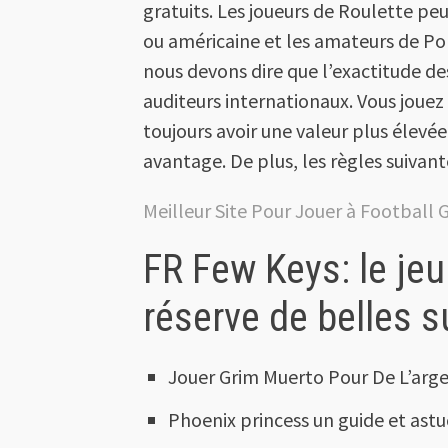
gratuits. Les joueurs de Roulette p
ou américaine et les amateurs de Po
nous devons dire que l’exactitude des
auditeurs internationaux. Vous jouez 
toujours avoir une valeur plus élevée, 
avantage. De plus, les règles suivan
Meilleur Site Pour Jouer à Football 
FR Few Keys: le jeu
réserve de belles s
Jouer Grim Muerto Pour De L’arg
Phoenix princess un guide et astu