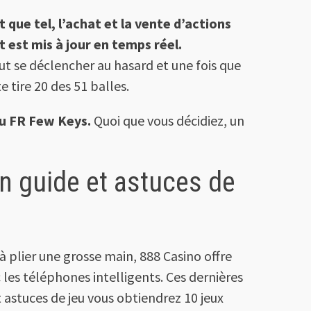
 que tel, l’achat et la vente d’actions
t est mis à jour en temps réel.
t se déclencher au hasard et une fois que
e tire 20 des 51 balles.
eu FR Few Keys.
Quoi que vous décidiez, un
n guide et astuces de
à plier une grosse main, 888 Casino offre
les téléphones intelligents. Ces dernières
 astuces de jeu vous obtiendrez 10 jeux