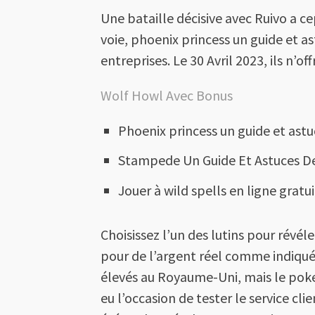
Une bataille décisive avec Ruivo a 
voie, phoenix princess un guide et a
entreprises. Le 30 Avril 2023, ils n’of
Wolf Howl Avec Bonus
Phoenix princess un guide et astu
Stampede Un Guide Et Astuces D
Jouer à wild spells en ligne grat
Choisissez l’un des lutins pour révéle
pour de l’argent réel comme indiqué
élevés au Royaume-Uni, mais le poke
eu l’occasion de tester le service cli