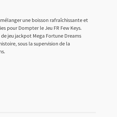
 mélanger une boisson rafraîchissante et
égies pour Dompter le Jeu FR Few Keys.
s de jeu jackpot Mega Fortune Dreams
istoire, sous la supervision de la
ns.