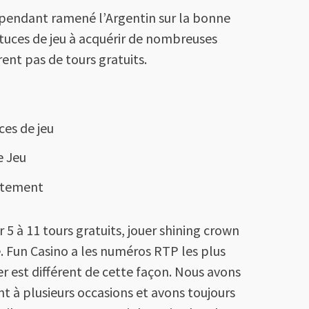
cependant ramené l’Argentin sur la bonne
stuces de jeu à acquérir de nombreuses
frent pas de tours gratuits.
ces de jeu
e Jeu
uitement
r 5 à 11 tours gratuits, jouer shining crown
. Fun Casino a les numéros RTP les plus
r est différent de cette façon. Nous avons
ent à plusieurs occasions et avons toujours