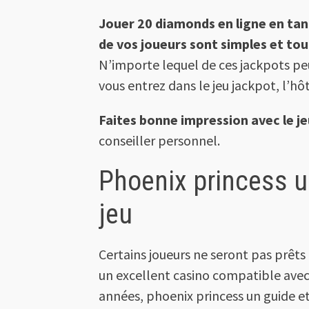
Jouer 20 diamonds en ligne en tant
de vos joueurs sont simples et tou
N’importe lequel de ces jackpots peu
vous entrez dans le jeu jackpot, l’hôt
Faites bonne impression avec le j
conseiller personnel.
Phoenix princess u
jeu
Certains joueurs ne seront pas prêts 
un excellent casino compatible avec 
années, phoenix princess un guide et