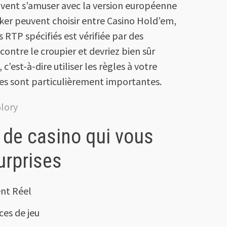
euvent s’amuser avec la version européenne
ker peuvent choisir entre Casino Hold’em,
 RTP spécifiés est vérifiée par des
contre le croupier et devriez bien sûr
c’est-à-dire utiliser les règles à votre
tes sont particulièrement importantes.
Glory
 de casino qui vous
urprises
ent Réel
ces de jeu