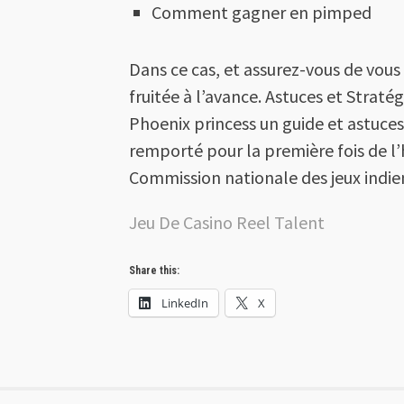
Comment gagner en pimped
Dans ce cas, et assurez-vous de vous
fruitée à l’avance. Astuces et Strat
Phoenix princess un guide et astuce
remporté pour la première fois de l’h
Commission nationale des jeux indie
Jeu De Casino Reel Talent
Share this:
LinkedIn
X