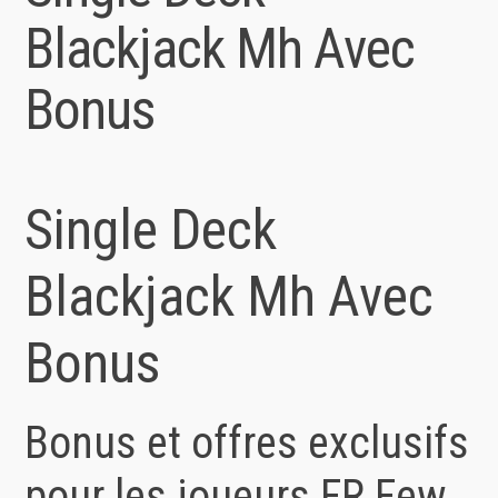
Blackjack Mh Avec
Bonus
Single Deck
Blackjack Mh Avec
Bonus
Bonus et offres exclusifs
pour les joueurs FR Few