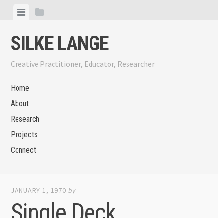
Skip
View
View
to
menu
sidebar
content
SILKE LANGE
Creative Practitioner, Educator, Researcher
Home
About
Research
Projects
Connect
JANUARY 1, 1970
by
Single Deck