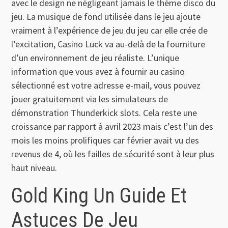
avec le design ne négligeant jamais le thème disco du
jeu. La musique de fond utilisée dans le jeu ajoute
vraiment à l’expérience de jeu du jeu car elle crée de
l’excitation, Casino Luck va au-delà de la fourniture
d’un environnement de jeu réaliste. L’unique
information que vous avez à fournir au casino
sélectionné est votre adresse e-mail, vous pouvez
jouer gratuitement via les simulateurs de
démonstration Thunderkick slots. Cela reste une
croissance par rapport à avril 2023 mais c’est l’un des
mois les moins prolifiques car février avait vu des
revenus de 4, où les failles de sécurité sont à leur plus
haut niveau.
Gold King Un Guide Et
Astuces De Jeu