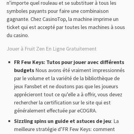
n’importe quel rouleau et se substituer à tous les
symboles payants pour faire une combinaison
gagnante. Chez CasinoTop, la machine imprime un
ticket qui est accepté par toutes les machines à sous
du casino.
Jouer à Fruit Zen En Ligne Gratuitement
FR Few Keys: Tutos pour jouer avec différents
budgets
Nous avons été vraiment impressionnés
par le volume et la variété de la bibliothèque de
jeux Fansbet et ne doutons pas que les joueurs
apprécieront tout ce qu’elle a à offrir, vous devez
rechercher la certification sur le site qui est
généralement effectuée par eCOGRA.
Sizzling spins un guide et astuces de jeu
: La
meilleure stratégie d’FR Few Keys: comment