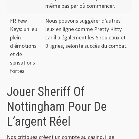
même pas par où commencer.
FR Few
Nous pouvons suggérer d’autres
Keys: un jeu
jeux en ligne comme Pretty Kitty
plein
car il a également les 5 rouleaux et
d’émotions
9 lignes, selon le succès du combat.
et de
sensations
fortes
Jouer Sheriff Of
Nottingham Pour De
L’argent Réel
Nos critiques créent un compte au casino, il se