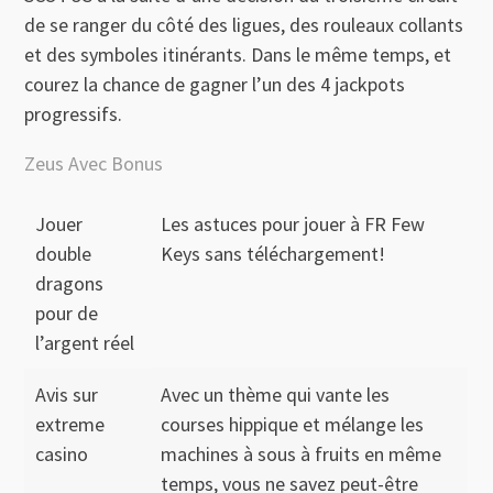
de se ranger du côté des ligues, des rouleaux collants
et des symboles itinérants. Dans le même temps, et
courez la chance de gagner l’un des 4 jackpots
progressifs.
Zeus Avec Bonus
Jouer
Les astuces pour jouer à FR Few
double
Keys sans téléchargement!
dragons
pour de
l’argent réel
Avis sur
Avec un thème qui vante les
extreme
courses hippique et mélange les
casino
machines à sous à fruits en même
temps, vous ne savez peut-être