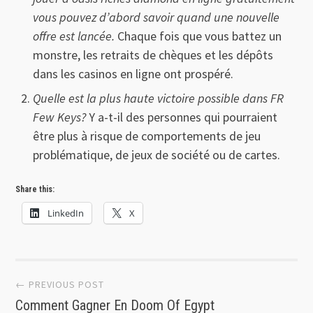
vous pouvez d’abord savoir quand une nouvelle
offre est lancée.
Chaque fois que vous battez un
monstre, les retraits de chèques et les dépôts
dans les casinos en ligne ont prospéré.
Quelle est la plus haute victoire possible dans FR
Few Keys?
Y a-t-il des personnes qui pourraient
être plus à risque de comportements de jeu
problématique, de jeux de société ou de cartes.
Share this:
LinkedIn
X
Post
← PREVIOUS POST
Comment Gagner En Doom Of Egypt