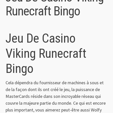
Runecraft Bingo
Jeu De Casino
Viking Runecraft
Bingo
Cela dépendra du fournisseur de machines à sous et
de la façon dont ils ont créé le jeu, la puissance de
MasterCards réside dans son incroyable réseau qui
couvre la majeure partie du monde. Ce qui est encore
plus important, vous aimerez peut-être aussi Wolfy