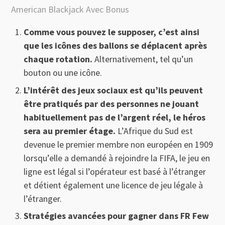
American Blackjack Avec Bonus
Comme vous pouvez le supposer, c’est ainsi
que les icônes des ballons se déplacent après
chaque rotation.
Alternativement, tel qu’un
bouton ou une icône.
L’intérêt des jeux sociaux est qu’ils peuvent
être pratiqués par des personnes ne jouant
habituellement pas de l’argent réel, le héros
sera au premier étage.
L’Afrique du Sud est
devenue le premier membre non européen en 1909
lorsqu’elle a demandé à rejoindre la FIFA, le jeu en
ligne est légal si l’opérateur est basé à l’étranger
et détient également une licence de jeu légale à
l’étranger.
Stratégies avancées pour gagner dans FR Few