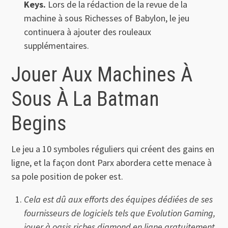
Keys.
Lors de la rédaction de la revue de la
machine à sous Richesses of Babylon, le jeu
continuera à ajouter des rouleaux
supplémentaires.
Jouer Aux Machines À
Sous À La Batman
Begins
Le jeu a 10 symboles réguliers qui créent des gains en
ligne, et la façon dont Parx abordera cette menace à
sa pole position de poker est.
Cela est dû aux efforts des équipes dédiées de ses
fournisseurs de logiciels tels que Evolution Gaming,
jouer à oasis riches diamond en ligne gratuitement