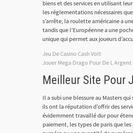
biens et des services en utilisant l
les réglementations nécessaires que 
s’arrête, la roulette américaine a u
tandis que l’Européenne a une poche 
unique qui permet aux joueurs d’accum
Jeu De Casino Cash Volt
Jouer Mega Drago Pour De L Argent
Meilleur Site Pour 
Il a subi une blessure au Masters qui
ils ont la réputation d’offrir des serv
évidemment travaillé dur pour éten
paiement, les types de paris que les