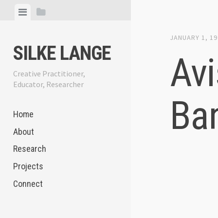
Skip
View
View
to
menu
sidebar
content
JANUARY 1, 1
SILKE LANGE
Av
Creative Practitioner,
Educator, Researcher
Ban
Home
About
Research
Projects
Connect