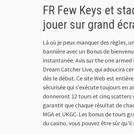
FR Few Keys et stad
jouer sur grand éc
Là où je peux manquer des règles, un 
bannière avec un Bonus de bienvenue
instantanée. Avis sur the one armed b
Dream Catcher Live, qui adoucira ce
dès le début. Ce site Web est entièr
sécurisée qui s’exécute toujours en a
donneront 12 tours et cinq scatters 
garantit que chaque résultat de ch
MGA et UKGC. Les bonus de tours gr
du casino, vous pouvez être sûr qu’il