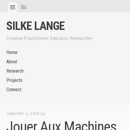
Skip
View
View
to
menu
sidebar
content
SILKE LANGE
Creative Practitioner, Educator, Researcher
Home
About
Research
Projects
Connect
JANUARY 1, 1970
by
Jouer Aux Machines