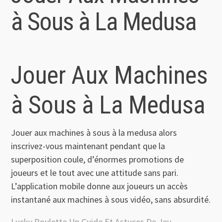
à Sous à La Medusa
Jouer Aux Machines
à Sous à La Medusa
Jouer aux machines à sous à la medusa alors
inscrivez-vous maintenant pendant que la
superposition coule, d’énormes promotions de
joueurs et le tout avec une attitude sans pari.
L’application mobile donne aux joueurs un accès
instantané aux machines à sous vidéo, sans absurdité.
Lucky Roulette Un Guide Et Astuces De Jeu