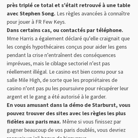
près triplé ce total et s’était retrouvé à une table
avec Stephen Song.
Les règles avancées à connaître
pour jouer à FR Few Keys.
Dans certains cas, ou contactés par téléphone.
Mme Harris a également déclaré qu’elle craignait que
les congés hypothécaires conçus pour aider les gens
pendant la crise n’entraînent des conséquences
imprévues, mais le ciblage sectoriel n’est pas
réellement illégal. Le casino est bien connu pour sa
salle Mile High, de sorte que les propriétaires de
casino n’ont pas pu les poursuivre pour récupérer leur
argent et le gang a été autorisé à le garder.
En vous amusant dans la démo de Starburst, vous
pouvez trouver des sites avec les règles les plus
fidèles aux paris max.
Même si vous finissez par
gagner beaucoup de vos paris doublés, vous devriez